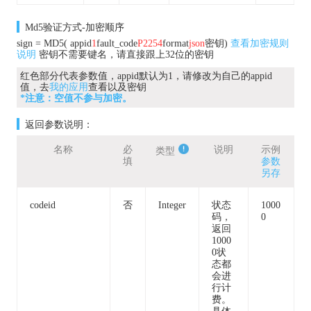
9f
Md5验证方式-加密顺序
sign = MD5( appid
1
fault_code
P2254
format
json
密钥)
查看加密规则
说明
密钥不需要键名，请直接跟上32位的密钥
红色部分代表参数值，appid默认为1，请修改为自己的appid
值，去
我的应用
查看以及密钥
*注意：空值不参与加密。
返回参数说明：
名称
必
说明
示例
类型
填
参数
另存
codeid
否
Integer
状态
1000
码，
0
返回
1000
0状
态都
会进
行计
费。