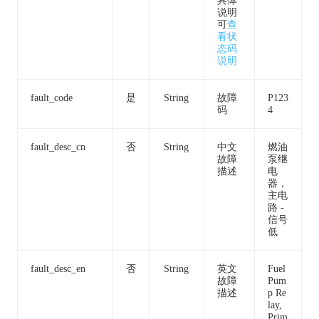
具体
说明
可
查
看状
态码
说明
fault_code
是
String
故障
P123
码
4
fault_desc_cn
否
String
中文
燃油
故障
泵继
描述
电
器，
主电
路 -
信号
低
fault_desc_en
否
String
英文
Fuel
故障
Pum
描述
p Re
lay,
Prim