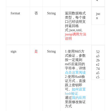
format
否
String
返回数据格式
jso
类型，每个接
n
口已经说明支
持返回格
式:json,xml,
jsonp调用方法
说明
sign
是
String
1.使用Md5方
52
式验证，参数
a3
按一定规则
2b
md5后返回的
e2
字符串，详情
74
点击这里阅读
a5
2.使用Hash验
c5
证方式，直接
37
跟上密钥即
bb
可。
如何设置
f7
hash验证
a5
通过
我的应用
3e
里面修改验证
2d
方式
66
c0