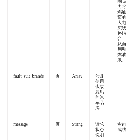
圈吸
力将
燃油
泵的
大电
流线
路结
合，
从而
启动
燃油
泵。
fault_suit_brands
否
Array
涉及
使用
该故
意码
的汽
车品
牌
message
否
String
请求
查询
状态
成功
说明