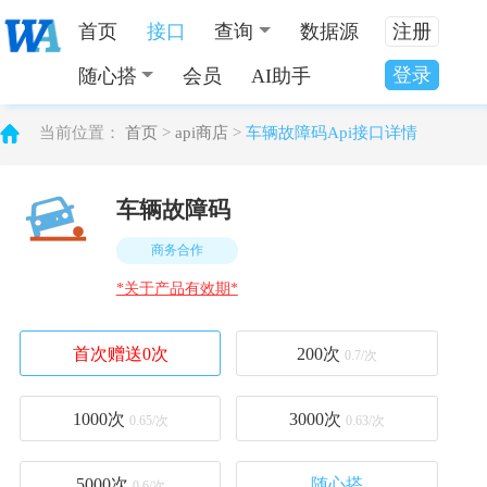
首页
接口
查询
数据源
注册
登录
随心搭
会员
AI助手
当前位置：
首页
>
api商店
>
车辆故障码Api接口详情
车辆故障码
商务合作
*关于产品有效期*
首次赠送0次
200
次
0.7/次
1000
次
3000
次
0.65/次
0.63/次
5000
次
随心搭
0.6/次