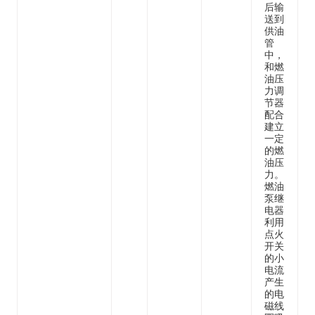
后输
送到
供油
管
中，
和燃
油压
力调
节器
配合
建立
一定
的燃
油压
力。
燃油
泵继
电器
利用
点火
开关
的小
电流
产生
的电
磁线