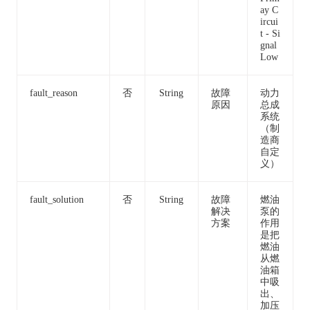
ay C
ircui
t - Si
gnal
Low
fault_reason
否
String
故障
动力
原因
总成
系统
（制
造商
自定
义）
fault_solution
否
String
故障
燃油
解决
泵的
方案
作用
是把
燃油
从燃
油箱
中吸
出、
加压