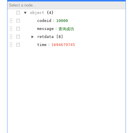
Select a node...
object
{4}
:
codeid
10000
:
message
查询成功
retdata
[8]
:
time
1694679745