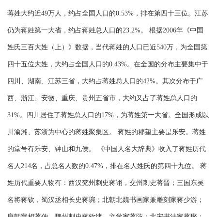
蒋姓大约近49万人，约占全国人口的0.53%，排在第四十三位。江苏
仍为蒋姓第一大省，约占蒋姓总人口的23.2%。 根据2006年《中国
姓氏三百大姓（上）》数据，当代蒋姓的人口已近540万，为全国第
四十五位大姓，大约占全国人口的0.43%。在全国的分布主要集中于
四川、湖南、江苏三省，大约占蒋姓总人口的42%。其次分布于广
西、浙江、安徽、重庆、贵州五省市，大约又占了蒋姓总人口的
31%。四川居住了蒋姓总人口的17%，为蒋姓第一大省。全国形成以
川渝湘、苏浙为中心的蒋姓聚集区。 蒋姓的郡望主要是乐安。蒋姓
的堂号有乐安、钟山和九侯。 《中国人名大辞典》收入了蒋姓历代
名人214名，占总名人数的0.47%，排在名人姓氏的第四十九位。 蒋
姓历代重要人物有：西汉兖州刺史蒋诩，交州刺史蒋晋；三国东吴
名将蒋钦，蜀汉丞相长史蒋琬；北朝北魏书画家兼雕刻家蒋少游；
唐朝宰相蒋伸，魏州剌史蒋钦绪，文学家蒋防；北宋书法家蒋璨；