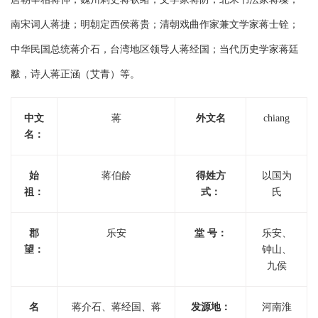
南宋词人蒋捷；明朝定西侯蒋贵；清朝戏曲作家兼文学家蒋士铨；
中华民国总统蒋介石，台湾地区领导人蒋经国；当代历史学家蒋廷
黻，诗人蒋正涵（艾青）等。
中文
蒋
外文名
chiang
名：
始
蒋伯龄
得姓方
以国为
祖：
式：
氏
郡
乐安
堂 号：
乐安、
望：
钟山、
九侯
名
蒋介石、蒋经国、蒋
发源地：
河南淮