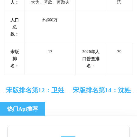
人：
大为、蒋欣、蒋劲夫
滨
人口
约660万
总
数：
宋版
13
2020年人
39
排
口普查排
名：
名：
宋版排名第12：卫姓
宋版排名第14：沈姓
热门Api推荐