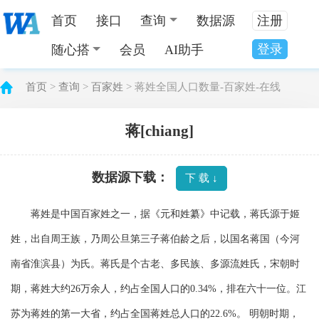
首页
接口
查询
数据源
注册
登录
随心搭
会员
AI助手
首页
>
查询
>
百家姓
> 蒋姓全国人口数量-百家姓-在线
蒋[chiang]
数据源下载：
下 载 ↓
蒋姓是中国百家姓之一，据《元和姓纂》中记载，蒋氏源于姬
姓，出自周王族，乃周公旦第三子蒋伯龄之后，以国名蒋国（今河
南省淮滨县）为氏。蒋氏是个古老、多民族、多源流姓氏，宋朝时
期，蒋姓大约26万余人，约占全国人口的0.34%，排在六十一位。江
苏为蒋姓的第一大省，约占全国蒋姓总人口的22.6%。 明朝时期，