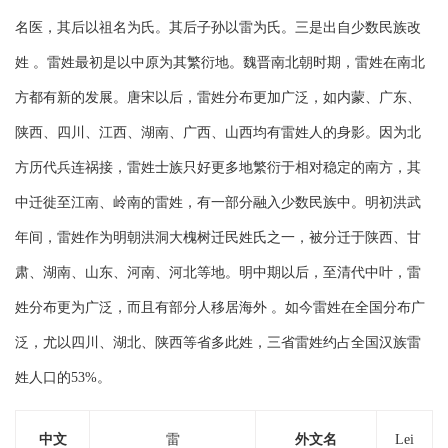
名医，其后以祖名为氏。其后子孙以雷为氏。三是出自少数民族改
姓 。雷姓最初是以中原为其繁衍地。魏晋南北朝时期，雷姓在南北
方都有新的发展。唐宋以后，雷姓分布更加广泛，如内蒙、广东、
陕西、四川、江西、湖南、广西、山西均有雷姓人的身影。因为北
方历代兵连祸接，雷姓士族只好更多地繁衍于相对稳定的南方，其
中迁徙至江南、岭南的雷姓，有一部分融入少数民族中。明初洪武
年间，雷姓作为明朝洪洞大槐树迁民姓氏之一，被分迁于陕西、甘
肃、湖南、山东、河南、河北等地。明中期以后，至清代中叶，雷
姓分布更为广泛，而且有部分人移居海外 。如今雷姓在全国分布广
泛，尤以四川、湖北、陕西等省多此姓，三省雷姓约占全国汉族雷
姓人口的53%。
中文
雷
外文名
Lei