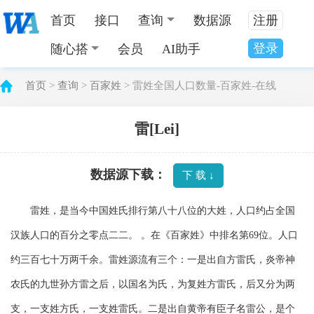
首页
接口
查询
数据源
注册
登录
随心搭
会员
AI助手
首页
>
查询
>
百家姓
> 雷姓全国人口数量-百家姓-在线
雷[Lei]
数据源下载：
下 载 ↓
雷姓，是当今中国姓氏排行第八十八位的大姓，人口约占全国
汉族人口的百分之零点二二。 。在《百家姓》中排名第69位。人口
约三百七十万两千余。雷姓源流有三个：一是出自方雷氏，炎帝神
农氏的九世孙方雷之后，以国名为氏，为复姓方雷氏，后又分为两
支，一支姓方氏，一支姓雷氏。二是出自黄帝有臣子名雷公，是个