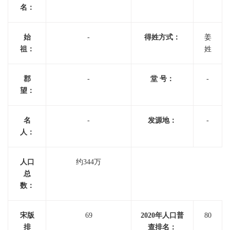
名：
始
-
得姓方式：
姜
祖：
姓
郡
-
堂 号：
-
望：
名
-
发源地：
-
人：
人口
约344万
总
数：
宋版
69
2020年人口普
80
排
查排名：