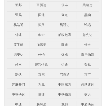
新邦
富腾达
信丰
共速达
亚风
国通
宜送
黑狗
易达通
恒路
易通达
鸿远
优速
华企
邮政包裹
急先达
原飞航
加运美
圆通
佳吉
源安达
佳怡
远成
嘉里物流
越丰
锦程快递
运通
晋越
韵达
京东
宅急送
京广
芝麻开门
九曳
中国东方
跨越速运
中铁快运
快捷
中铁物流
蓝天
中通
联昊通
龙邦
中通快运