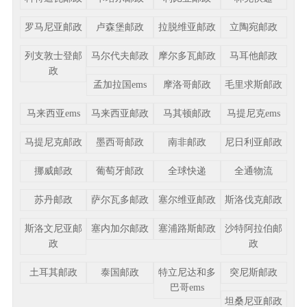
罗马尼亚邮政
卢森堡邮政
拉脱维亚邮政
立陶宛邮政
列支敦士登邮
马尔代夫邮政
摩尔多瓦邮政
马耳他邮政
政
孟加拉国ems
摩洛哥邮政
毛里求斯邮政
马来西亚ems
马来西亚邮政
马其顿邮政
马提尼克ems
马提尼克邮政
墨西哥邮政
南非邮政
尼日利亚邮政
挪威邮政
葡萄牙邮政
全球快递
全通物流
苏丹邮政
萨尔瓦多邮政
塞尔维亚邮政
斯洛伐克邮政
斯洛文尼亚邮
塞内加尔邮政
塞浦路斯邮政
沙特阿拉伯邮
政
政
土耳其邮政
泰国邮政
特立尼达和多
突尼斯邮政
巴哥ems
坦桑尼亚邮政