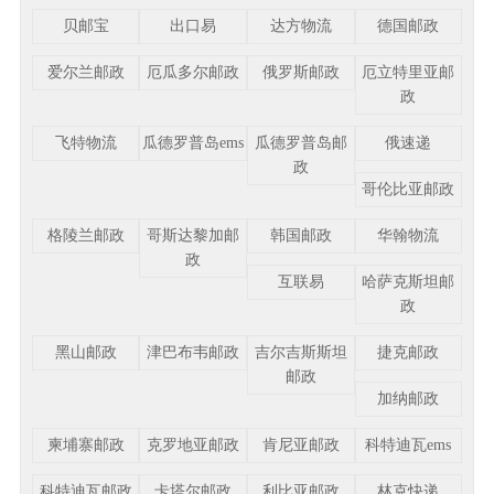
贝邮宝
出口易
达方物流
德国邮政
爱尔兰邮政
厄瓜多尔邮政
俄罗斯邮政
厄立特里亚邮
政
飞特物流
瓜德罗普岛ems
瓜德罗普岛邮
俄速递
政
哥伦比亚邮政
格陵兰邮政
哥斯达黎加邮
韩国邮政
华翰物流
政
互联易
哈萨克斯坦邮
政
黑山邮政
津巴布韦邮政
吉尔吉斯斯坦
捷克邮政
邮政
加纳邮政
柬埔寨邮政
克罗地亚邮政
肯尼亚邮政
科特迪瓦ems
科特迪瓦邮政
卡塔尔邮政
利比亚邮政
林克快递