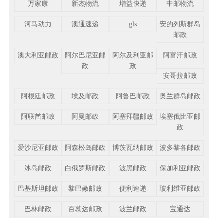
万家康
新杰物流
增益快递
中邮物流
河马动力
澳通速递
gls
安的列斯群岛
邮政
澳大利亚邮政
阿尔巴尼亚邮
阿尔及利亚邮
阿富汗邮政
政
政
安哥拉邮政
阿根廷邮政
埃及邮政
阿鲁巴邮政
奥兰群岛邮政
阿联酋邮政
阿曼邮政
阿塞拜疆邮政
埃塞俄比亚邮
政
爱沙尼亚邮政
阿森松岛邮政
博茨瓦纳邮政
波多黎各邮政
冰岛邮政
白俄罗斯邮政
波黑邮政
保加利亚邮政
巴基斯坦邮政
黎巴嫩邮政
便利速递
玻利维亚邮政
巴林邮政
百慕达邮政
波兰邮政
宝通达