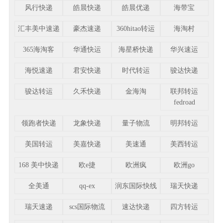
风行快递
皓晨快递
皓晨优递
海带宝
汇丰美中速递
豪杰速递
360hitao转运
海淘村
365海淘客
华通快运
海星桥快递
华兴速运
海悦速递
君安快递
时代转运
骏达快递
骏达转运
久禾快递
金海淘
联邦转运
fedroad
领跑者快递
龙象快递
量子物流
明邦转运
美国转运
美嘉快递
美速通
美西转运
168 美中快递
欧e捷
欧洲疯
欧洲go
全美通
qq-ex
润东国际快线
瑞天快递
瑞天速递
scs国际物流
速达快递
四方转运