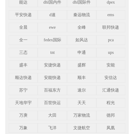
能达
dhl国内件
dhl国际件
dpex
平安快递
d速
秦远物流
ems
全晨
ewe
全峰
联邦快递
全一
fedex国际
如风达
pca
三态
tnt
申通
ups
盛丰
安捷快递
盛辉
安能
顺达快递
安能快递
顺丰
安信达
苏宁
百福东方
速尔
汇通快递
天地华宇
百世快运
天天
程光
万庚
大田
万家物流
德邦
万象
飞洋
文捷航空
凤凰