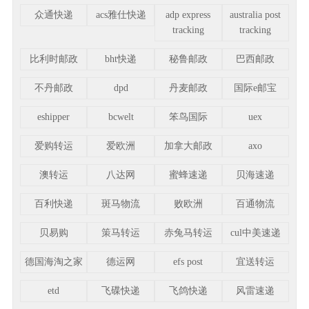
众通快递
acs雅仕快递
adp express
australia post
tracking
tracking
比利时邮政
bht快递
秘鲁邮政
巴西邮政
不丹邮政
dpd
丹麦邮政
国际e邮宝
eshipper
bcwelt
笨鸟国际
uex
爱购转运
爱欧洲
加拿大邮政
axo
澳转运
八达网
蜜蜂速递
贝海速递
百利快递
斑马物流
败欧洲
百通物流
贝易购
策马转运
赤兔马转运
cul中美速递
德国海淘之家
德运网
efs post
宜送转运
etd
飞碟快递
飞鸽快递
风雷速递