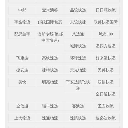
中邮
壹米滴答
品骏快递
日日顺物流
宇鑫物流
邮政国际包裹
东骏快捷
联邦快递国际
配思航宇
澳邮专线(澳邮
八达通
城市100
中国快运)
城际快递
递四方速递
飞康达
高铁速递
环球速运
好来运快递
捷安达
捷特快递
景光物流
民邦快递
美快
明亮物流
平安达腾飞快
泛捷快递
递
全日通快递
全信通
瑞丰速递
赛澳递
圣安物流
上大物流
速通物流
速腾快递
速必达物流