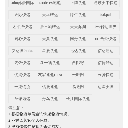
soho苏豪国际
sonic-ex速递
上腾快递
通诚美中快递
天际快递
天马转运
滕牛快递
trakpak
太平洋快递
唐三藏转运
天天海淘
twc转运世界
同心快递
天翼快递
同舟快递
ucs合众快递
文达国际dcs
星辰快递
迅达快递
信达速运
先锋快递
新干线快递
西邮寄
信捷转运
优购快递
友家速递(ucs)
云畔网
云骑快递
一柒物流
优晟速递
易送网
运淘美国
至诚速递
丹鸟快递
长江国际快递
请注意：
1.根据物流单号查询快递物流情况。
2.不返回其它个人信息。
3.没有快递信息视为查询成功。