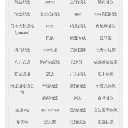
荷兰邮政
ontrac
全球邮政
瑞典邮政
瑞士邮政
安圭拉邮政
apac
usps美国邮政
日本大和运输
yodel
约旦邮政
奥地利邮政
(yamato)
民航
欧亚专线
亚马逊
澳门邮政
cces快递
贝海国际
北青小红帽
八方安运
鸿桥供应链
长沙创一
成都善途速运
联合运通
冠达
广东邮政
汇丰物流
海派通物流公
华强物流
豪翔物流
华夏龙物流
司
盛邦物流
南方
台湾邮政
速递e站
ueq express
迅驰物流
义达国际物流
希优特
运东西
亿翔快递
汇强快递